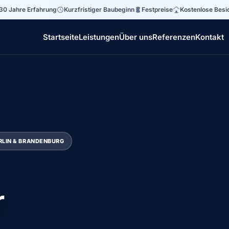
30 Jahre Erfahrung
Kurzfristiger Baubeginn
Festpreise
Kostenlose Besi
Startseite
Leistungen
Über uns
Referenzen
Kontakt
RLIN & BRANDENBURG
r