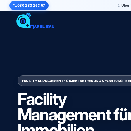
030 233 263 57
Über 
FACILITY MANAGEMENT · OBJEKTBETREUUNG & WARTUNG · BE
Facility
Management fü
Immobilien,