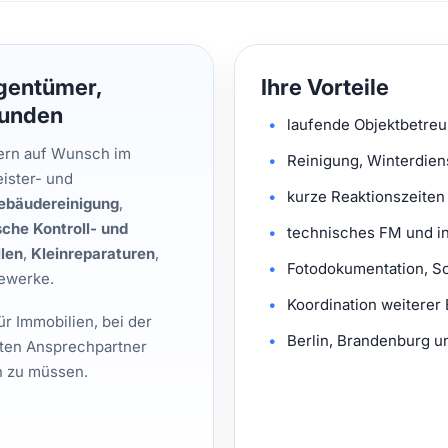
gentümer,
Ihre Vorteile
kunden
laufende Objektbetreu
dern auf Wunsch im
Reinigung, Winterdien
ister- und
kurze Reaktionszeite
ebäudereinigung
,
sche Kontroll- und
technisches FM und in
len
,
Kleinreparaturen
,
Fotodokumentation, S
Gewerke.
Koordination weiterer
ür Immobilien, bei der
Berlin, Brandenburg u
sten Ansprechpartner
rn zu müssen.