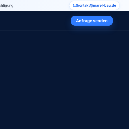
chtigung
kontakt@marel-bau.de
Anfrage senden