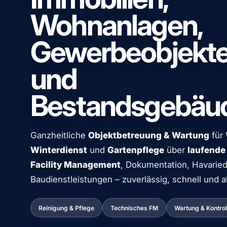
Wohnanlagen,
Gewerbeobjekt
und
Bestandsgebäu
Ganzheitliche
Objektbetreuung & Wartung
für
Winterdienst
und
Gartenpflege
über
laufende
Facility Management
, Dokumentation, Havaried
Baudienstleistungen – zuverlässig, schnell und a
Reinigung & Pflege
Technisches FM
Wartung & Kontrol