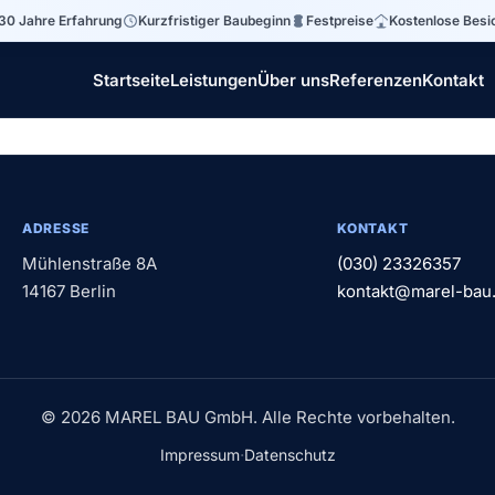
30 Jahre Erfahrung
Kurzfristiger Baubeginn
Festpreise
Kostenlose Besi
Startseite
Leistungen
Über uns
Referenzen
Kontakt
ADRESSE
KONTAKT
Mühlenstraße 8A
(030) 23326357
14167 Berlin
kontakt@marel-bau
© 2026 MAREL BAU GmbH. Alle Rechte vorbehalten.
·
Impressum
Datenschutz