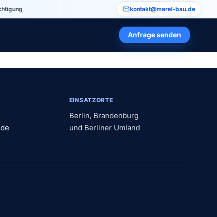
chtigung
kontakt@marel-bau.de
Anfrage senden
EINSATZORTE
Berlin, Brandenburg
.de
und Berliner Umland